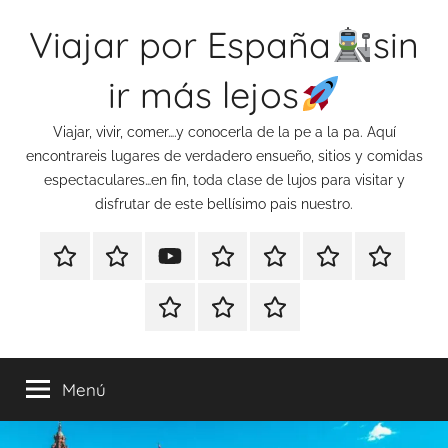
Saltar
Viajar por España
sin
al
contenido
ir más lejos
Viajar, vivir, comer….y conocerla de la pe a la pa. Aquí
encontrareis lugares de verdadero ensueño, sitios y comidas
espectaculares…en fin, toda clase de lujos para visitar y
disfrutar de este bellísimo pais nuestro.
©Marca
Castrodorrey
Turismo
Desde
Informaci
Viajar
Castrodorrey
en
España
Fogones
Sevilla…
y
Aviso
Política
Política
youtube
tenedor
a
Contacto
legal
de
de
vivir
Todas
y
Gijón/podcast-
privacidad
cookies
las
buena
12-
Menú
comer…
entradas
mesa
15